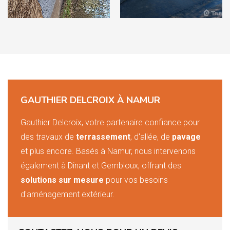
GAUTHIER DELCROIX À NAMUR
Gauthier Delcroix, votre partenaire confiance pour
des travaux de
terrassement
, d'allée, de
pavage
et plus encore. Basés à Namur, nous intervenons
également à Dinant et Gembloux, offrant des
solutions sur mesure
pour vos besoins
d'aménagement extérieur.